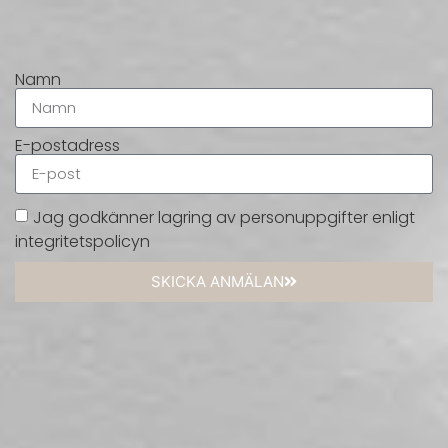
Namn
E-postadress
Jag godkänner lagring av personuppgifter enligt
integritetspolicyn
SKICKA ANMÄLAN